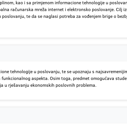
plinom, kao i sa primjenom informacione tehnologije u poslova
na računarska mreža internet i elektronsko poslovanje. Cilj iz
 poslovanju, te da se naglasi potreba za vođenjem brige o bezbj
cione tehnologije u poslovanju, te se upoznaju s najsavremeniji
 sa funkcionalnog aspekta. Osim toga, predmet omogućava stud
nja u rješavanju ekonomskih poslovnih problema.