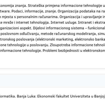
 ekonomija znanja. Strateška primjena informacione tehnologije 
tware. Podaci, informacije, znanje. Organizacija podataka na r
mjesta s personalnim računarima. Organizacija i upravljanje 
mreže i internet tehnologija. Internet usluge. Intranet i ekstr
ganizacioni aspekt. Dijelovi informacionog sistema – funkcional
u poslovnom odlučivanju, metode računarskog modeliranja, simul
tronskog poslovanja (elektronski marketing, elektronsko bankar
ione tehnologije u poslovanju. Zloupotreba informacione tehnolog
informacione tehnologije. Problemi bezbjednosti u elektronskom p
formatika. Banja Luka: Ekonomski fakultet Univerziteta u Banjoj