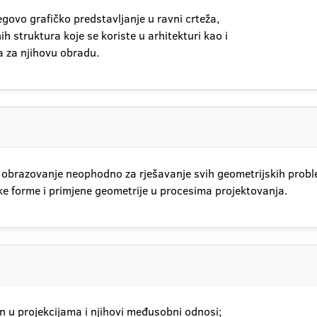
govo grafičko predstavljanje u ravni crteža,
ih struktura koje se koriste u arhitekturi kao i
 za njihovu obradu.
brazovanje neophodno za rješavanje svih geometrijskih problem
e forme i primjene geometrije u procesima projektovanja.
an u projekcijama i njihovi međusobni odnosi;