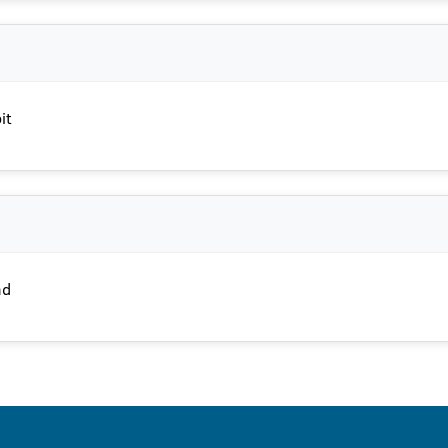
it
ad