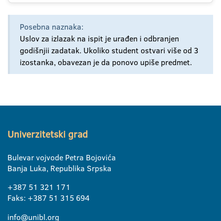
Posebna naznaka:
Uslov za izlazak na ispit je urađen i odbranjen
godišnjii zadatak. Ukoliko student ostvari više od 3
izostanka, obavezan je da ponovo upiše predmet.
Univerzitetski grad
Bulevar vojvode Petra Bojovića
Banja Luka, Republika Srpska
+387 51 321 171
Faks: +387 51 315 694
info@unibl.org