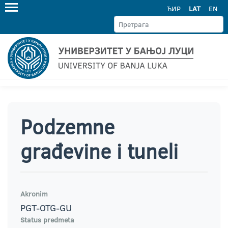
ЋИР
LAT
EN
Podzemne
građevine i tuneli
Akronim
PGT-OTG-GU
Status predmeta