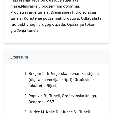
naprezanja veća od čvrstoće stijenske
mase.Miniranje u podzemnim otvorima.
Provjetravanje tunela. Dreniranje i hidroizolacija
tunela. Korištenje podzemnih prostora. Odlagališta
radioaktivnog i drugog otpada. Opažanja tokom
građenja tunela.
Literatura
Brkljan I., Inženjerska mehanika stijena
(digitalna verzija skripti), Građevinski
fakultet u Rijeci,
Popović B., Tuneli, Građevinska knjiga,
Beograd,1987
Hudec M.,Kolić D., Hudec S., Tuneli,