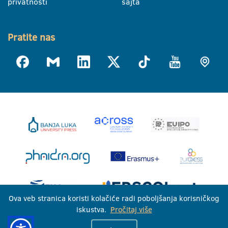
privatnosti
sajta
Pratite nas
Ova veb stranica koristi kolačiće radi poboljšanja korisničkog
iskustva.
Pročitaj više
Univerzitet u Banjoj Luci © 2026