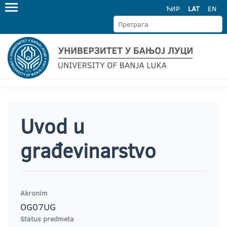
ЋИР
LAT
EN
Uvod u
građevinarstvo
Akronim
OG07UG
Status predmeta