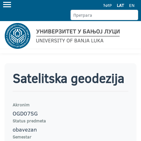
ЋИР
LAT
EN
Satelitska geodezija
Akronim
OGD07SG
Status predmeta
obavezan
Semestar