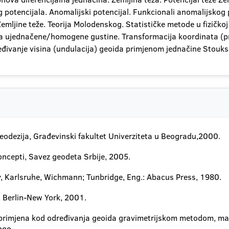
 potencijala. Anomalijski potencijal. Funkcionali anomalijskog 
ljine teže. Teorija Molodenskog. Statističke metode u fizičkoj 
ika ujednačene/homogene gustine. Transformacija koordinata (pr
eđivanje visina (undulacija) geoida primjenom jednačine Stouk
geodezija, Građevinski fakultet Univerziteta u Beogradu,2000.
koncepti, Savez geodeta Srbije, 2005.
y, Karlsruhe, Wichmann; Tunbridge, Eng.: Abacus Press, 1980.
, Berlin-New York, 2001.
fa - primjena kod određivanja geoida gravimetrijskom metodom, ma