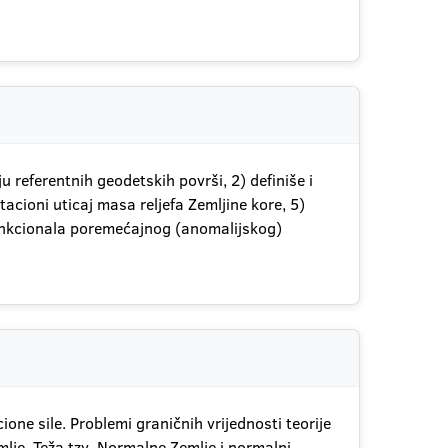
u referentnih geodetskih površi, 2) definiše i
tacioni uticaj masa reljefa Zemljine kore, 5)
funkcionala poremećajnog (anomalijskog)
ione sile. Problemi graničnih vrijednosti teorije
mlje. Teža tzv. Normalne Zemlje i normalni