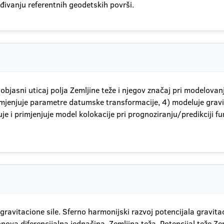
đivanju referentnih geodetskih površi.
objasni uticaj polja Zemljine teže i njegov značaj pri modelovanj
primjenjuje parametre datumske transformacije, 4) modeluje gravi
e i primjenjuje model kolokacije pri prognoziranju/predikciji 
gravitacione sile. Sferno harmonijski razvoj potencijala gravitac
nova diferencijalna jednačina. Zemljina teža. Potencijal teže Ze