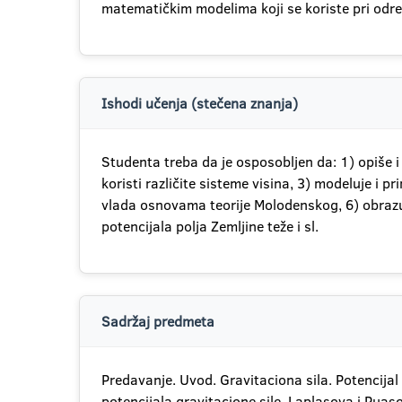
matematičkim modelima koji se koriste pri odre
Ishodi učenja (stečena znanja)
Studenta treba da je osposobljen da: 1) opiše i 
koristi različite sisteme visina, 3) modeluje i 
vlada osnovama teorije Molodenskog, 6) obrazuj
potencijala polja Zemljine teže i sl.
Sadržaj predmeta
Predavanje. Uvod. Gravitaciona sila. Potencijal 
potencijala gravitacione sile. Laplasova i Puaso