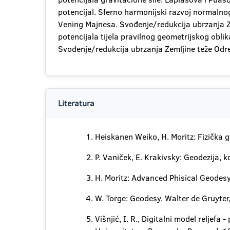
potencijal. Sferno harmonijski razvoj normalnog
Vening Majnesa. Svođenje/redukcija ubrzanja Zem
potencijala tijela pravilnog geometrijskog obl
Svođenje/redukcija ubrzanja Zemljine teže Odr
Literatura
Heiskanen Weiko, H. Moritz: Fizička 
P. Vaniček, E. Krakivsky: Geodezija, 
H. Moritz: Advanced Phisical Geodes
W. Torge: Geodesy, Walter de Gruyter
Višnjić, I. R., Digitalni model relje