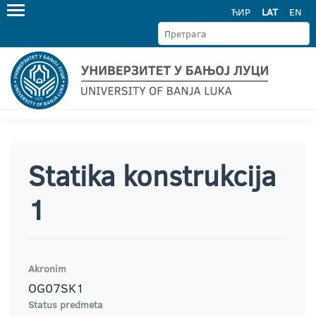
ЋИР
LAT
EN
Statika konstrukcija
1
Akronim
OG07SK1
Status predmeta