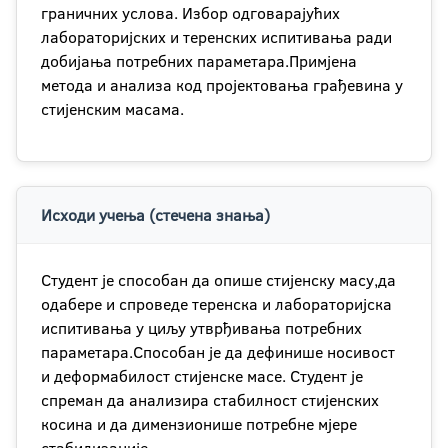
граничних услова. Избор одговарајућих
лабораторијских и теренских испитивања ради
добијања потребних параметара.Примјена
метода и анализа код пројектовања грађевина у
стијенским масама.
Исходи учења (стечена знања)
Студент је способан да опише стијенску масу,да
одабере и спроведе теренска и лабораторијска
испитивања у циљу утврђивања потребних
параметара.Способан је да дефинише носивост
и деформабилост стијенске масе. Студент је
спреман да анализира стабилност стијенских
косина и да димензионише потребне мјере