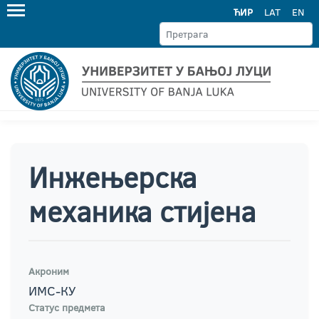
ЋИР
LAT
EN
Инжењерска
механика стијена
Акроним
ИМС-КУ
Статус предмета