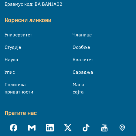
Еразмус код: BA BANJA02
Корисни линкови
Универзитет
Чланице
Студије
Особље
Наука
Квалитет
Упис
Сарадња
Политика
Мапа
приватности
сајта
Пратите нас