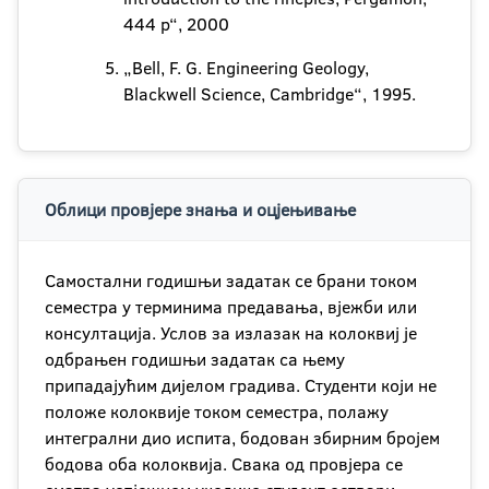
444 p“, 2000
„Bell, F. G. Engineering Geology,
Blackwell Science, Cambridge“, 1995.
Облици провјере знања и оцјењивање
Самостални годишњи задатак се брани током
семестра у терминима предавања, вјежби или
консултација. Услов за излазак на колоквиј је
одбрањен годишњи задатак са њему
припадајућим дијелом градива. Студенти који не
положе колоквије током семестра, полажу
интегрални дио испита, бодован збирним бројем
бодова оба колоквија. Свака од провјера се