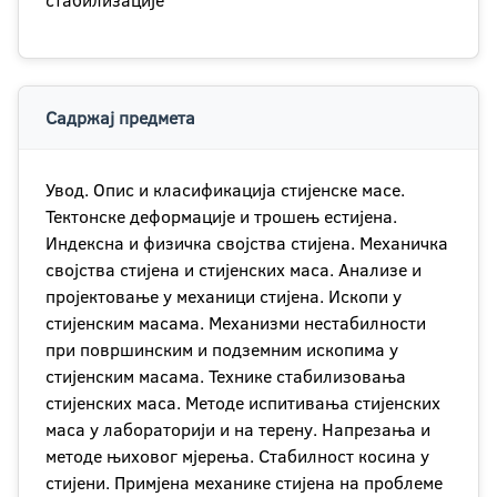
стабилизације
Садржај предмета
Увод. Опис и класификација стијенске масе.
Тектонске деформације и трошењ естијена.
Индексна и физичка својства стијена. Механичка
својства стијена и стијенских маса. Анализе и
пројектовање у механици стијена. Ископи у
стијенским масама. Механизми нестабилности
при површинским и подземним ископима у
стијенским масама. Технике стабилизовања
стијенских маса. Методе испитивања стијенских
маса у лабораторији и на терену. Напрезања и
методе њиховог мјерења. Стабилност косина у
стијени. Примјена механике стијена на проблеме