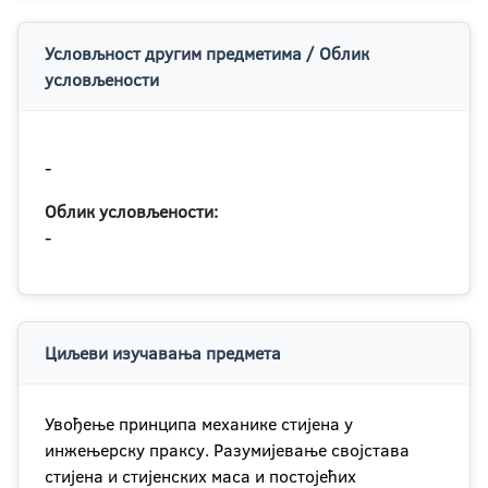
Условљност другим предметима / Облик
условљености
-
Облик условљености:
-
Циљеви изучавања предмета
Увођење принципа механике стијена у
инжењерску праксу. Разумијевање својстава
стијена и стијенских маса и постојећих