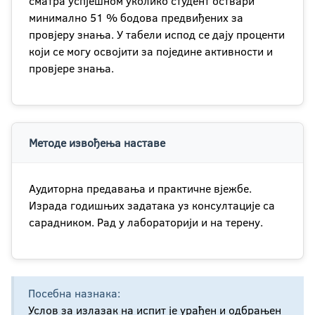
сматра успјешном уколико студент оствари
минимално 51 % бодова предвиђених за
провјеру знања. У табели испод се дају проценти
који се могу освојити за поједине активности и
провјере знања.
Методе извођења наставе
Аудиторна предавања и практичне вјежбе.
Израда годишњих задатака уз консултације са
сарадником. Рад у лабораторији и на терену.
Посебна назнака:
Услов за излазак на испит је урађен и одбрањен