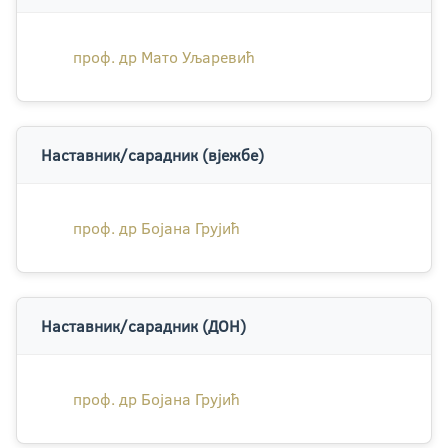
проф. др Мато Уљаревић
Наставник/сарадник (вјежбе)
проф. др Бојана Грујић
Наставник/сарадник (ДОН)
проф. др Бојана Грујић