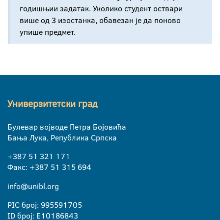
годишњии задатак. Уколико студент оствари
више од 3 изостанка, обавезан је да поново
упише предмет.
Универзитетски град
Булевар војводе Петра Бојовића
Бања Лука, Република Српска
+387 51 321 171
Факс: +387 51 315 694
info@unibl.org
PIC број: 995591705
ID број: E10186843