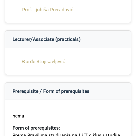
Prof. Ljubiša Preradović
Lecturer/Associate (practicals)
Đorđe Stojisavljević
Prerequisite / Form of prerequisites
nema
Form of prerequisites:
Prema Pravilima studiranja na I i II ciklusu studija