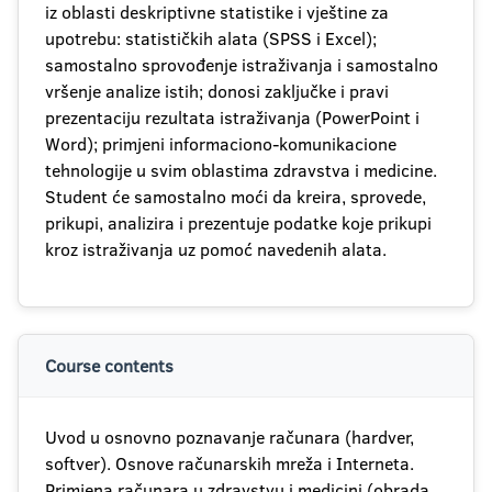
iz oblasti deskriptivne statistike i vještine za
upotrebu: statističkih alata (SPSS i Excel);
samostalno sprovođenje istraživanja i samostalno
vršenje analize istih; donosi zaključke i pravi
prezentaciju rezultata istraživanja (PowerPoint i
Word); primjeni informaciono-komunikacione
tehnologije u svim oblastima zdravstva i medicine.
Student će samostalno moći da kreira, sprovede,
prikupi, analizira i prezentuje podatke koje prikupi
kroz istraživanja uz pomoć navedenih alata.
Course contents
Uvod u osnovno poznavanje računara (hardver,
softver). Osnove računarskih mreža i Interneta.
Primjena računara u zdravstvu i medicini (obrada