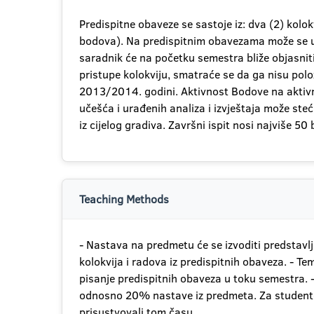
Predispitne obaveze se sastoje iz: dva (2) kolo
bodova). Na predispitnim obavezama može se ukup
saradnik će na početku semestra bliže objasniti n
pristupe kolokviju, smatraće se da ga nisu polo
2013/2014. godini. Aktivnost Bodove na aktivn
učešća i urađenih analiza i izvještaja može ste
iz cijelog gradiva. Završni ispit nosi najviše 50
Teaching Methods
- Nastava na predmetu će se izvoditi predstavl
kolokvija i radova iz predispitnih obaveza. - 
pisanje predispitnih obaveza u toku semestra. 
odnosno 20% nastave iz predmeta. Za studente k
prisustvovali tom času.