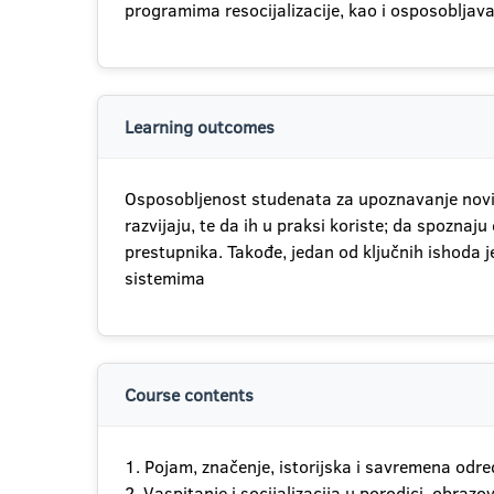
programima resocijalizacije, kao i osposobljav
Learning outcomes
Osposobljenost studenata za upoznavanje novih
razvijaju, te da ih u praksi koriste; da spoznaj
prestupnika. Takođe, jedan od ključnih ishoda 
sistemima
Course contents
1. Pojam, značenje, istorijska i savremena odre
2. Vaspitanje i socijalizacija u porodici, obra