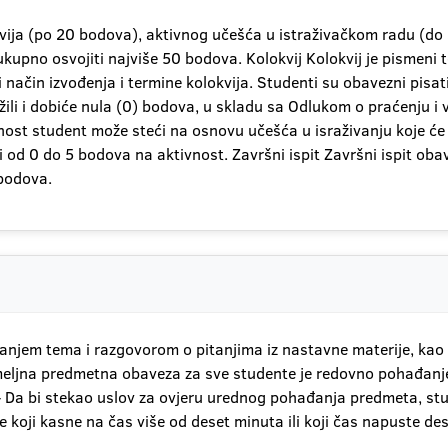
kvija (po 20 bodova), aktivnog učešća u istraživačkom radu (do 
no osvojiti najviše 50 bodova. Kolokvij Kolokvij je pismeni tes
ačin izvođenja i termine kolokvija. Studenti su obavezni pisati k
žili i dobiće nula (0) bodova, u skladu sa Odlukom o praćenju 
ost student može steći na osnovu učešća u israživanju koje će
ći od 0 do 5 bodova na aktivnost. Završni ispit Završni ispit ob
 bodova.
janjem tema i razgovorom o pitanjima iz nastavne materije, kao 
Temeljna predmetna obaveza za sve studente je redovno pohađanje
- Da bi stekao uslov za ovjeru urednog pohađanja predmeta, stud
oji kasne na čas više od deset minuta ili koji čas napuste dese