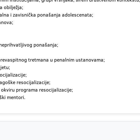
 obilježja;
nalna i zavisnička ponašanja adolescenata;
anova;
neprihvatljivog ponašanja;
 prevaspitnog tretmana u penalnim ustanovama;
jetu;
ijalizacije;
dagoške resocijalizacije;
okviru programa resocijalizacije;
ški mentori.