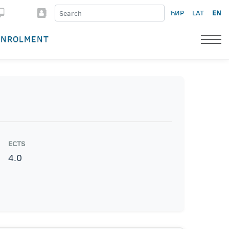
ЋИР
LAT
EN
ENROLMENT
ECTS
4.0