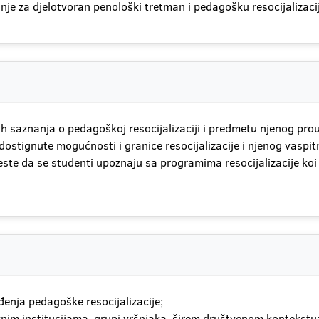
anje za djelotvoran penološki tretman i pedagošku resocijalizac
 saznanja o pedagoškoj resocijalizaciji i predmetu njenog prou
u dostignute mogućnosti i granice resocijalizacije i njenog vaspi
jeste da se studenti upoznaju sa programima resocijalizacije k
đenja pedagoške resocijalizacije;
zovnim institucijama, grupi vršnjaka, širem društvenom kontekstu