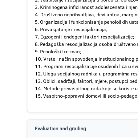
3. Kriminogena inficiranost adolescenata i njena
4. Društveno neprihvatljiva, devijantna, margi
5. Organizacija i funkcionisanje penoloških ust
6. Prevaspitanje i resocijalizacija;
7. Egzogeni i endogeni faktori resocijalizacije;
8. Pedagoška resocijalizacija osoba društveno 
9. Penološki tretman;
10. Vrste i način spovođenja institucionalnog
11. Programi resocijalizacije osuđenih lica u svi
12. Uloga socijalnog radnika u programima resoc
13. Oblici, sadržaji, faktori, mjere, postupci pe
14. Metode prevaspitnog rada koje se koriste u 
15. Vaspitno-popravni domovi ili socio-pedago
Evaluation and grading