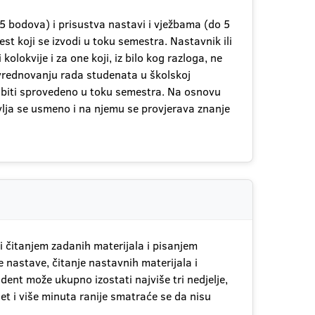
5 bodova) i prisustva nastavi i vježbama (do 5
t koji se izvodi u toku semestra. Nastavnik ili
olokvije i za one koji, iz bilo kog razloga, ne
i vrednovanju rada studenata u školskoj
 biti sprovedeno u toku semestra. Na osnovu
avlja se usmeno i na njemu se provjerava znanje
i čitanjem zadanih materijala i pisanjem
 nastave, čitanje nastavnih materijala i
ent može ukupno izostati najviše tri nedjelje,
t i više minuta ranije smatraće se da nisu