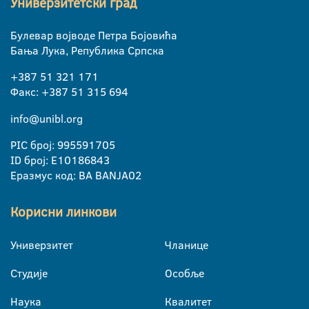
Универзитетски град
Булевар војводе Петра Бојовића
Бања Лука, Република Српска
+387 51 321 171
Факс: +387 51 315 694
info@unibl.org
PIC број: 995591705
ID број: E10186843
Еразмус код: BA BANJA02
Корисни линкови
Универзитет
Чланице
Студије
Особље
Наука
Квалитет