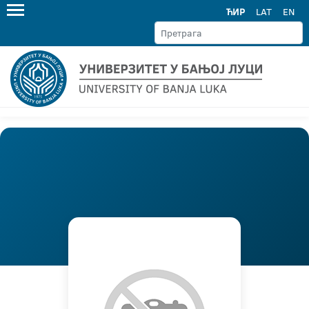
ЋИР
LAT
EN