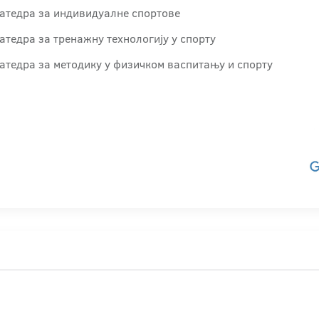
Катедра за индивидуалне спортове
атедра за тренажну технологију у спорту
атедра за методику у физичком васпитању и спорту