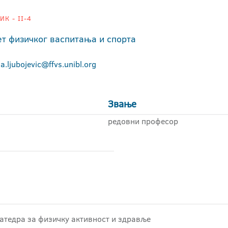
К - II-4
ет физичког васпитања и спорта
a.ljubojevic@ffvs.unibl.org
Звање
редовни професор
Катедра за физичку активност и здравље