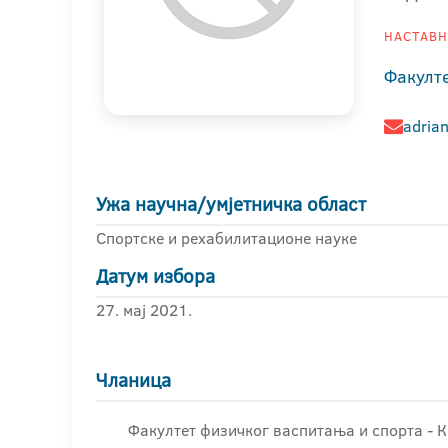
НАСТАВНИ
Факулт
adrian
Ужа научна/умјетничка област
Спортске и рехабилитационе науке
Датум избора
27. мај 2021.
Чланица
Факултет физичког васпитања и спорта - 