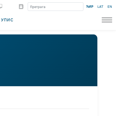
ЋИР
LAT
EN
УПИС