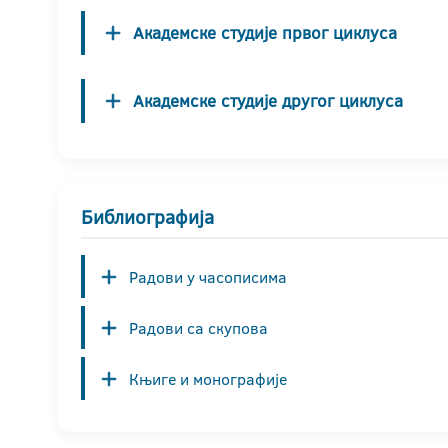
Академске студије првог циклуса
Академске студије другог циклуса
Библиографија
Радови у часописима
Радови са скупова
Књиге и монографије