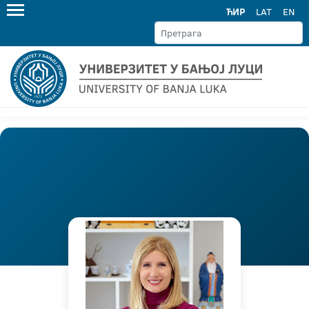
ЋИР
LAT
EN