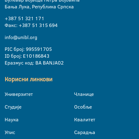
Бања Лука, Република Српска
+387 51 321 171
Факс: +387 51 315 694
info@unibl.org
PIC број: 995591705
ID број: E10186843
Еразмус код: BA BANJA02
Корисни линкови
Универзитет
Чланице
Студије
Особље
Наука
Квалитет
Упис
Сарадња