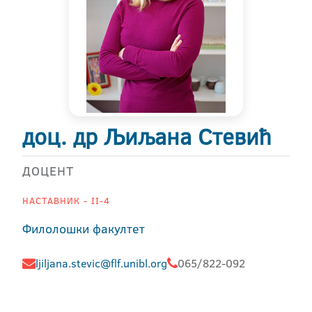
доц. др Љиљана Стевић
ДОЦЕНТ
НАСТАВНИК - II-4
Филолошки факултет
ljiljana.stevic@flf.unibl.org
065/822-092