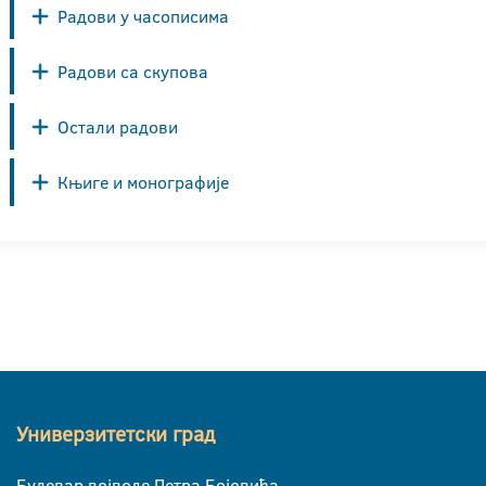
Радови у часописима
Радови са скупова
Остали радови
Књиге и монографије
Универзитетски град
Булевар војводе Петра Бојовића