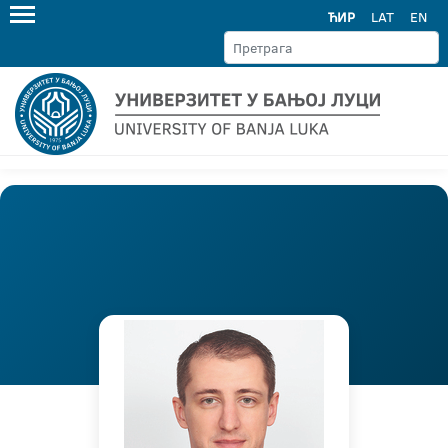
ЋИР
LAT
EN