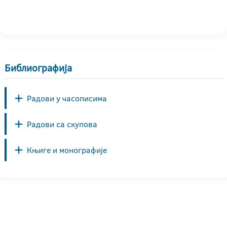
Библиографија
Радови у часописима
Радови са скупова
Књиге и монографије