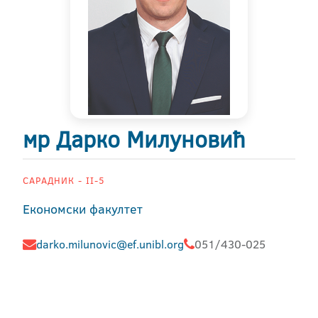
мр Дарко Милуновић
САРАДНИК - II-5
Економски факултет
darko.milunovic@ef.unibl.org
051/430-025