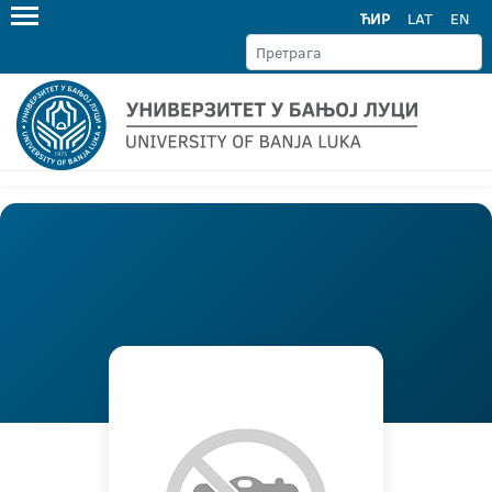
ЋИР
LAT
EN