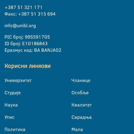
+387 51 321 171
Факс: +387 51 315 694
info@unibl.org
PIC број: 995591705
ID број: E10186843
Еразмус код: BA BANJA02
Корисни линкови
Универзитет
Чланице
Студије
Особље
Наука
Квалитет
Упис
Сарадња
Политика
Мапа