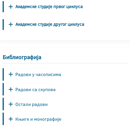
Академске студије првог циклуса
Академске студије другог циклуса
Библиографија
Радови у часописима
Радови са скупова
Остали радови
Књиге и монографије