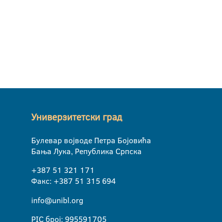
Универзитетски град
Булевар војводе Петра Бојовића
Бања Лука, Република Српска
+387 51 321 171
Факс: +387 51 315 694
info@unibl.org
PIC број: 995591705