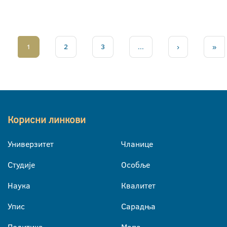
1
2
3
...
›
»
Корисни линкови
Универзитет
Чланице
Студије
Особље
Наука
Квалитет
Упис
Сарадња