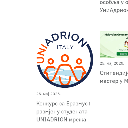
особља у 
УниАдрио
25. мај 2026.
Стипендиј
мастер у 
26. мај 2026.
Конкурс за Еразмус+
размјену студената –
UNIADRION мрежа