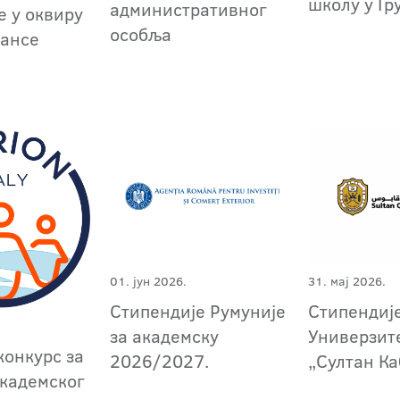
школу у Гр
административног
е у оквиру
особља
јансе
01. јун 2026.
31. мај 2026.
Стипендије Румуније
Стипендиј
за академску
Универзит
конкурс за
2026/2027.
„Султан Ка
академског