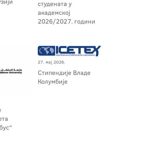
узији
студената у
академској
2026/2027. години
27. мај 2026.
Стипендије Владе
Колумбије
е
ета
бус“