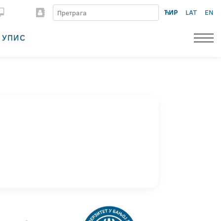
ЋИР
LAT
EN
УПИС