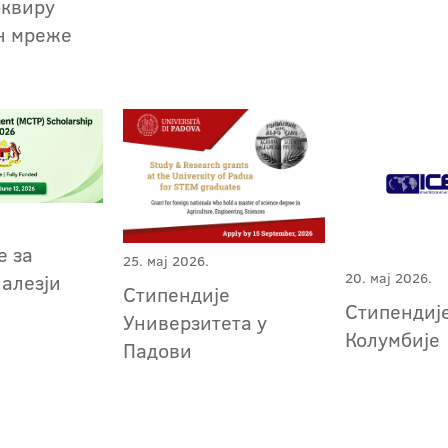
оквиру
н мреже
е за
25. мај 2026.
Малезји
20. мај 2026.
Стипендије
Стипендиј
Универзитета у
Колумбије
Падови