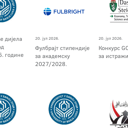
е дијела
20. јул 2026.
20. јул 2026.
од
Фулбрајт стипендије
Конкурс G
6. године
за академску
за истраж
2027/2028.