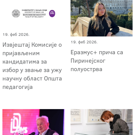
19. феб 2026.
19. феб 2026.
Извјештај Комисије о
Еразмус+ прича са
пријављеним
Пиринејског
кандидатима за
полуострва
избор у звање за ужу
научну област Општа
педагогија