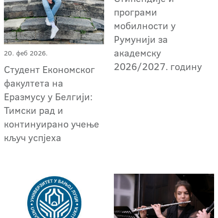
програми
мобилности у
Румунији за
академску
20. феб 2026.
2026/2027. годину
Студент Економског
факултета на
Еразмусу у Белгији:
Тимски рад и
континуирано учење
кључ успјеха