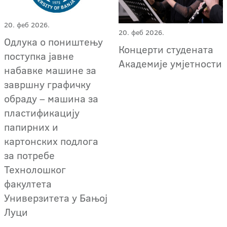
20. феб 2026.
20. феб 2026.
Одлука о поништењу
Концерти студената
поступкa јавне
Академије умјетности
набавке машине за
завршну графичку
обраду – машина за
пластификацију
папирних и
картонских подлога
за потребе
Технолошког
факултета
Универзитета у Бањој
Луци