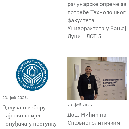
рачунарске опреме за
потребе Технолошког
факултета
Универзитета у Бањој
Луци - ЛОТ 5
23. феб 2026.
23. феб 2026.
Одлука о избору
Доц. Мићић на
најповољнијег
Спољнополитичким
понуђача у поступку