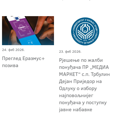
24. феб 2026.
23. феб 2026.
Преглед Еразмус+
Рјешење по жалби
позива
понуђача ПР „МЕДИА
МАРКЕТ“ с.п. Трбулин
Дејан Приједор на
Одлуку о избору
најповољнијег
понуђача у поступку
јавне набавке