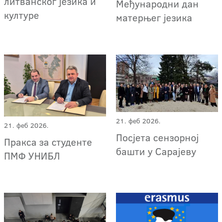
литванског језика и
Међународни дан
културе
матерњег језика
21. феб 2026.
21. феб 2026.
Посјета сензорној
Пракса за студенте
башти у Сарајеву
ПМФ УНИБЛ