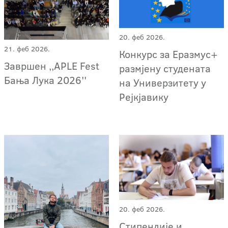
20. феб 2026.
21. феб 2026.
Конкурс за Еразмус+
Завршен ,,APLE Fest
размјену студената
Бања Лука 2026''
на Универзитету у
Рејкјавику
20. феб 2026.
Стипендије и