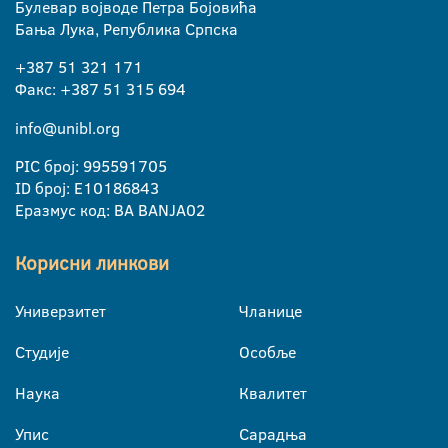
Булевар војводе Петра Бојовића
Бања Лука, Република Српска
+387 51 321 171
Факс: +387 51 315 694
info@unibl.org
PIC број: 995591705
ID број: E10186843
Еразмус код: BA BANJA02
Корисни линкови
Универзитет
Чланице
Студије
Особље
Наука
Квалитет
Упис
Сарадња