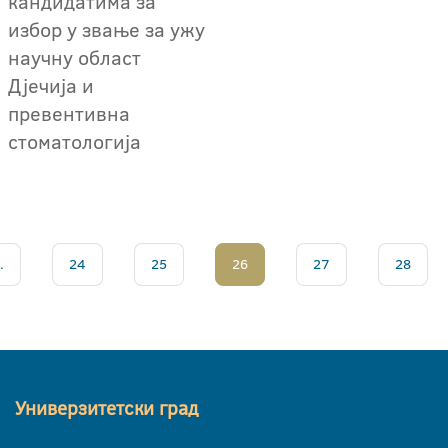
кандидатима за
избор у звање за ужу
научну област
Дјечија и
превентивна
стоматологија
.
24
25
26
27
28
Универзитетски град